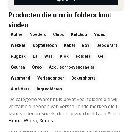
Producten die u nu in folders kunt
vinden
Koffie
Noedels
Chips
Ketchup
Video
Wekker
Koptelefoon
Kabel
Box
Deodorant
Rugzak
La
Was
Klok
Folders
Gel
Geuren
Oreo
Accu schroevendraaier
Wasmand
Verlengsnoer
Boxershorts
Aloë Vera
Ingrediënten
De categorie Warenhuis bevat veel folders die wij
verzameld hebben van verschillende merken die u
kunt vinden in Sneek, denk bijvoorbeeld aan
Action
,
Hema
,
Wibra
,
Xenos
.