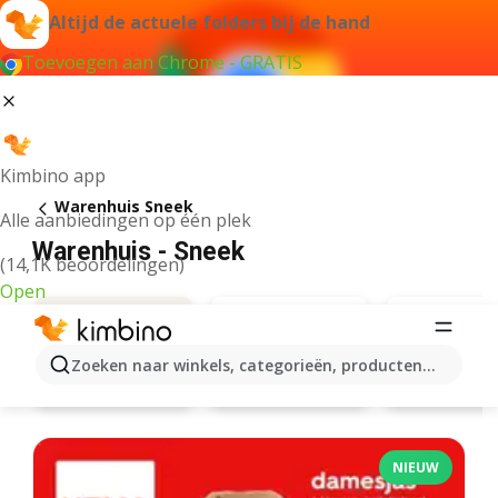
Altijd de actuele folders bij de hand
Toevoegen aan Chrome - GRATIS
Kimbino app
Warenhuis Sneek
Alle aanbiedingen op één plek
Warenhuis - Sneek
(14,1K beoordelingen)
Open
Zoeken naar winkels, categorieën, producten...
Action
Hema
Aanbiedingen
NIEUW