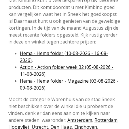
Met Kimbino kunt u veel besparen op uw favoriete
producten. Dit komt doordat u met Kimbino goed
kan vergelijken waat het in Sneek het goedkoopst
is! Daarnaast kunt u ook genieten van de geweldige
kortingen. In de tijd van de maand Augustus zijn de
meest recente folders opgesteld. Kijk rustig verder
in deze en winkel tegen zachtere prijzen:
Hema - Hema folder (10-08-2026 - 16-08-
2026)
,
Action - Action folder week 32 (05-08-2026 -
11-08-2026)
,
Hema - Hema folder - Magazine (03-08-2026 -
09-08-2026)
,
Mocht de categorie Warenhuis van de stad Sneek
niet beschikken over de winkel die u probeert de
vinden, denk er dan eens aan om te kijken naar
andere steden, waaronder:
Amsterdam
,
Rotterdam
,
Hoogvliet
,
Utrecht
,
Den Haag
,
Eindhoven
,