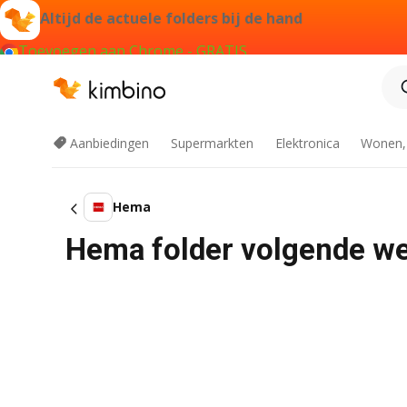
Altijd de actuele folders bij de hand
Toevoegen aan Chrome - GRATIS
Aanbiedingen
Supermarkten
Elektronica
Wonen,
Hema
Hema folder volgende w