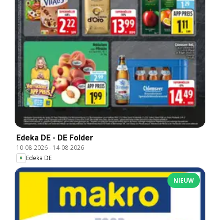
Edeka DE - DE Folder
10-08-2026
-
14-08-2026
Edeka DE
NIEUW