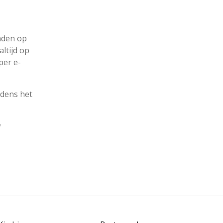
inden op
ltijd op
per e-
jdens het
w