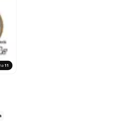
ina
11
a