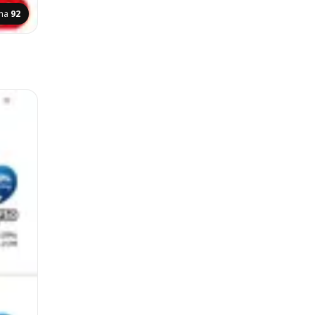
ina
92