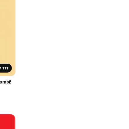
na
111
ombi!