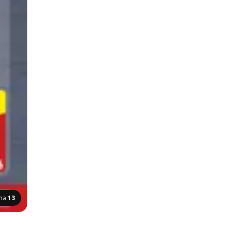
ina
13