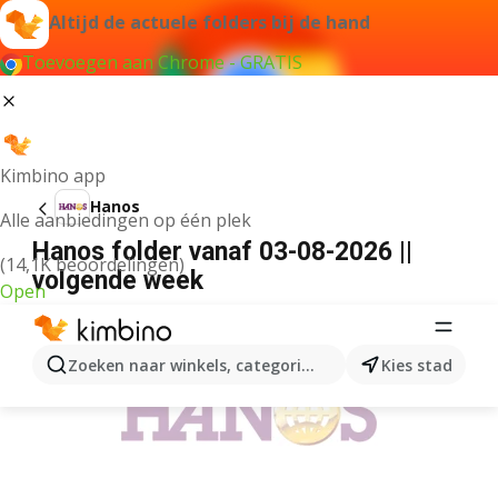
Altijd de actuele folders bij de hand
Toevoegen aan Chrome - GRATIS
Kimbino app
Hanos
Alle aanbiedingen op één plek
Hanos folder vanaf 03-08-2026 ||
(14,1K beoordelingen)
volgende week
Open
ADVERTENTIE
Zoeken naar winkels, categorieën, producten...
Kies stad