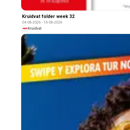
Kruidvat folder week 32
04-08-2026
-
16-08-2026
Kruidvat