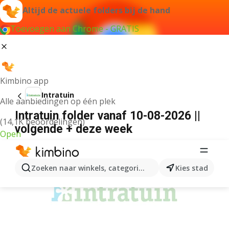
Altijd de actuele folders bij de hand
Toevoegen aan Chrome - GRATIS
Kimbino app
Intratuin
Alle aanbiedingen op één plek
Intratuin folder vanaf 10-08-2026 ||
(14,1K beoordelingen)
volgende + deze week
Open
ADVERTENTIE
Zoeken naar winkels, categorieën, producten...
Kies stad