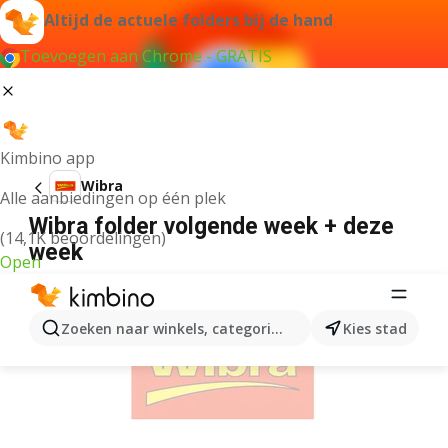
Altijd de actuele folders bij de hand
Toevoegen aan Chrome - GRATIS
Kimbino app
Wibra
Alle aanbiedingen op één plek
Wibra folder volgende week + deze
(14,1K beoordelingen)
week
Open
ADVERTENTIE
Zoeken naar winkels, categorieën, producten...
Kies stad