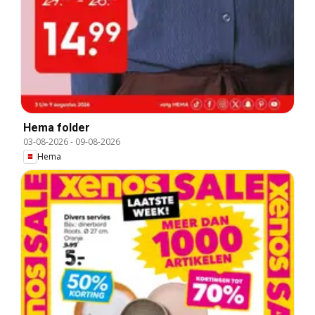
Hema folder
03-08-2026
-
09-08-2026
Hema