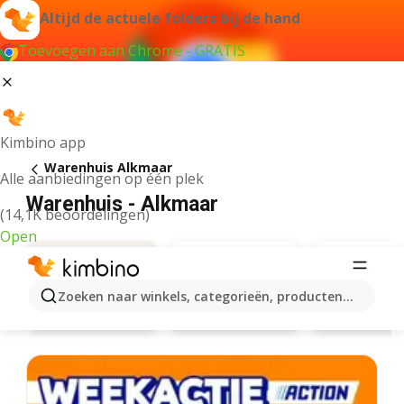
Altijd de actuele folders bij de hand
Toevoegen aan Chrome - GRATIS
Kimbino app
Warenhuis Alkmaar
Alle aanbiedingen op één plek
Warenhuis - Alkmaar
(14,1K beoordelingen)
Open
Zoeken naar winkels, categorieën, producten...
Action
Hema
Aanbiedingen