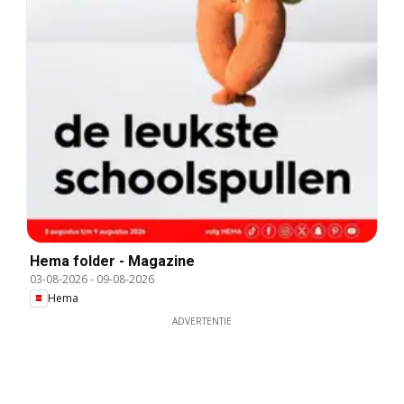
Hema folder - Magazine
03-08-2026
-
09-08-2026
Hema
ADVERTENTIE