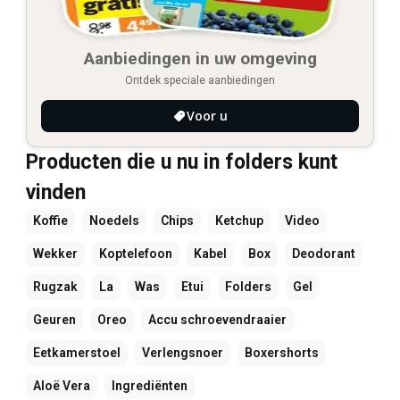
Aanbiedingen in uw omgeving
Ontdek speciale aanbiedingen
Voor u
Producten die u nu in folders kunt
vinden
Koffie
Noedels
Chips
Ketchup
Video
Wekker
Koptelefoon
Kabel
Box
Deodorant
Rugzak
La
Was
Etui
Folders
Gel
Geuren
Oreo
Accu schroevendraaier
Eetkamerstoel
Verlengsnoer
Boxershorts
Aloë Vera
Ingrediënten