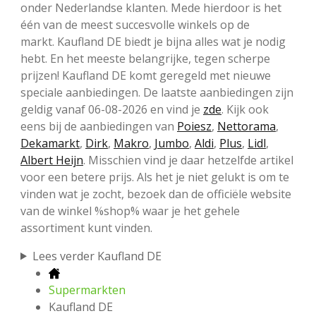
onder Nederlandse klanten. Mede hierdoor is het
één van de meest succesvolle winkels op de
markt. Kaufland DE biedt je bijna alles wat je nodig
hebt. En het meeste belangrijke, tegen scherpe
prijzen! Kaufland DE komt geregeld met nieuwe
speciale aanbiedingen. De laatste aanbiedingen zijn
geldig vanaf 06-08-2026 en vind je
zde
. Kijk ook
eens bij de aanbiedingen van
Poiesz
,
Nettorama
,
Dekamarkt
,
Dirk
,
Makro
,
Jumbo
,
Aldi
,
Plus
,
Lidl
,
Albert Heijn
. Misschien vind je daar hetzelfde artikel
voor een betere prijs. Als het je niet gelukt is om te
vinden wat je zocht, bezoek dan de officiële website
van de winkel %shop% waar je het gehele
assortiment kunt vinden.
Lees verder Kaufland DE
Supermarkten
Kaufland DE