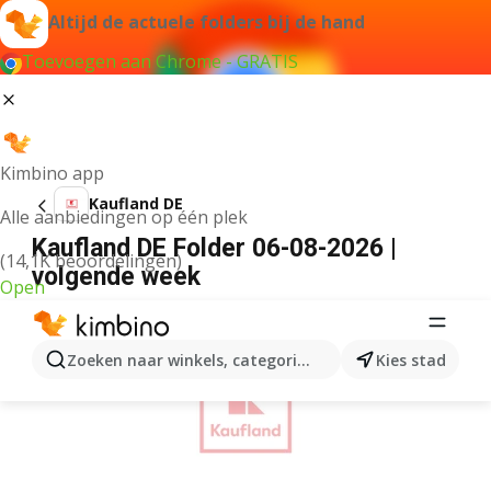
Altijd de actuele folders bij de hand
Toevoegen aan Chrome - GRATIS
Kimbino app
Kaufland DE
Alle aanbiedingen op één plek
Kaufland DE Folder 06-08-2026 |
(14,1K beoordelingen)
volgende week
Open
ADVERTENTIE
Zoeken naar winkels, categorieën, producten...
Kies stad