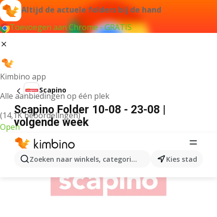
Altijd de actuele folders bij de hand
Toevoegen aan Chrome - GRATIS
Kimbino app
Scapino
Alle aanbiedingen op één plek
Scapino Folder 10-08 - 23-08 |
(14,1K beoordelingen)
volgende week
Open
ADVERTENTIE
Zoeken naar winkels, categorieën, producten...
Kies stad