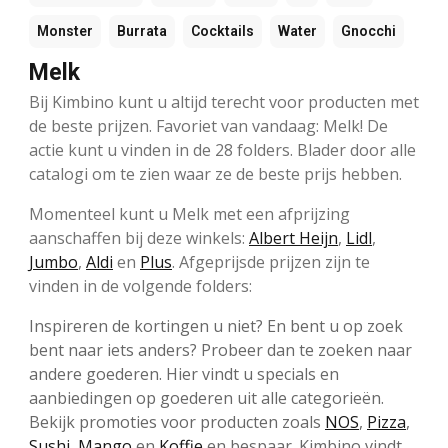
Monster
Burrata
Cocktails
Water
Gnocchi
Melk
Bij Kimbino kunt u altijd terecht voor producten met
de beste prijzen. Favoriet van vandaag: Melk! De
actie kunt u vinden in de 28 folders. Blader door alle
catalogi om te zien waar ze de beste prijs hebben.
Momenteel kunt u Melk met een afprijzing
aanschaffen bij deze winkels:
Albert Heijn
,
Lidl
,
Jumbo
,
Aldi
en
Plus
. Afgeprijsde prijzen zijn te
vinden in de volgende folders:
Inspireren de kortingen u niet? En bent u op zoek
bent naar iets anders? Probeer dan te zoeken naar
andere goederen. Hier vindt u specials en
aanbiedingen op goederen uit alle categorieën.
Bekijk promoties voor producten zoals
NOS
,
Pizza
,
Sushi
,
Mango
en
Koffie
en bespaar. Kimbino vindt