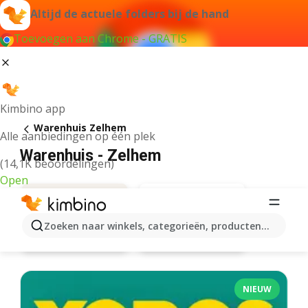
Altijd de actuele folders bij de hand
Toevoegen aan Chrome - GRATIS
Kimbino app
Warenhuis Zelhem
Alle aanbiedingen op één plek
Warenhuis - Zelhem
(14,1K beoordelingen)
Open
Zoeken naar winkels, categorieën, producten...
Hema
Aanbiedingen
NIEUW