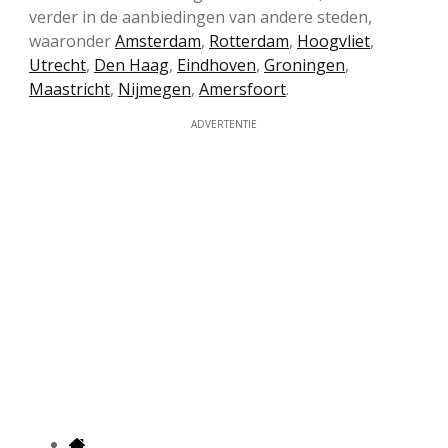
verder in de aanbiedingen van andere steden,
waaronder
Amsterdam
,
Rotterdam
,
Hoogvliet
,
Utrecht
,
Den Haag
,
Eindhoven
,
Groningen
,
Maastricht
,
Nijmegen
,
Amersfoort
.
ADVERTENTIE