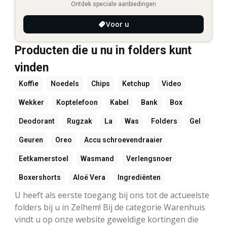
Ontdek speciale aanbiedingen
Voor u
Producten die u nu in folders kunt
vinden
Koffie
Noedels
Chips
Ketchup
Video
Wekker
Koptelefoon
Kabel
Bank
Box
Deodorant
Rugzak
La
Was
Folders
Gel
Geuren
Oreo
Accu schroevendraaier
Eetkamerstoel
Wasmand
Verlengsnoer
Boxershorts
Aloë Vera
Ingrediënten
U heeft als eerste toegang bij ons tot de actueelste
folders bij u in Zelhem! Bij de categorie Warenhuis
vindt u op onze website geweldige kortingen die