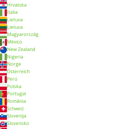
Hrvatska
Italia
Lietuva
Lietuva
Magyarország
México
New Zealand
Nigeria
Norge
Österreich
Perú
Polska
Portugal
România
Schweiz
Slovenija
Slovensko