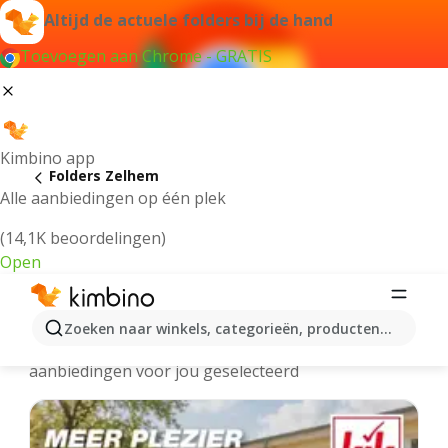
Altijd de actuele folders bij de hand
Toevoegen aan Chrome - GRATIS
Kimbino app
Folders Zelhem
Alle aanbiedingen op één plek
(14,1K beoordelingen)
Open
Zelhem - Meest recente folders
Zoeken naar winkels, categorieën, producten...
We hebben de laatste en meest populaire
aanbiedingen voor jou geselecteerd