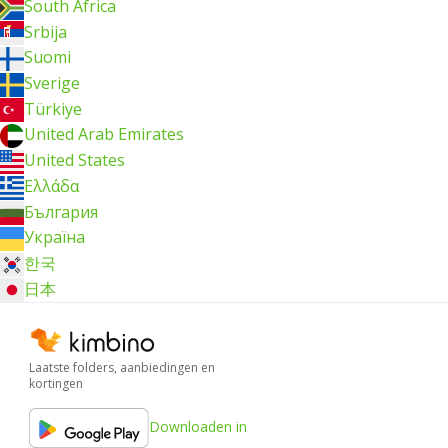
South Africa
Srbija
Suomi
Sverige
Türkiye
United Arab Emirates
United States
Ελλάδα
България
Україна
한국
日本
Laatste folders, aanbiedingen en
kortingen
Downloaden in