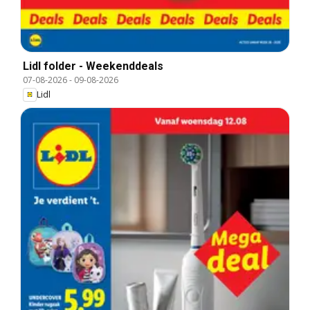
Lidl folder - Weekenddeals
07-08-2026
-
09-08-2026
Lidl