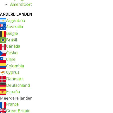
Amersfoort
ANDERE LANDEN
Argentina
Australia
België
Brasil
Canada
Česko
Chile
Colombia
Cyprus
Danmark
Deutschland
España
Meerdere landen
France
Great Britain