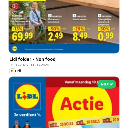
Lidl folder - Non food
05-08-2026
-
11-08-2026
Lidl
NIEUW