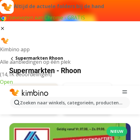
Altijd de actuele folders bij de hand
Toevoegen aan Chrome - GRATIS
Kimbino app
Supermarkten Rhoon
Alle aanbiedingen op één plek
Supermarkten - Rhoon
(14,1K beoordelingen)
Open
Zoeken naar winkels, categorieën, producten...
Albert Heijn
Aanbiedingen
NIEUW