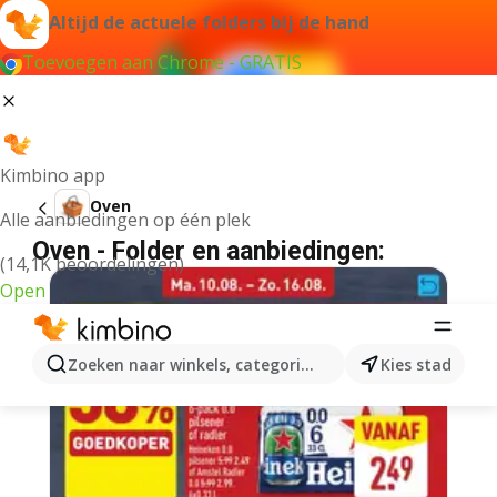
Altijd de actuele folders bij de hand
Toevoegen aan Chrome - GRATIS
Kimbino app
Oven
Alle aanbiedingen op één plek
Oven - Folder en aanbiedingen:
(14,1K beoordelingen)
Open
Zoeken naar winkels, categorieën, producten...
Kies stad