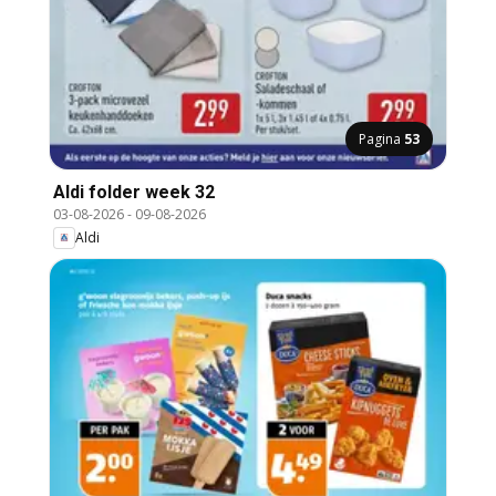
Pagina
53
Aldi folder week 32
03-08-2026
-
09-08-2026
Aldi