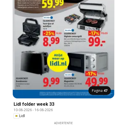
Pagina
47
Lidl folder week 33
10-08-2026
-
16-08-2026
Lidl
ADVERTENTIE