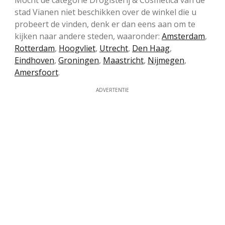
Mocht de categorie Drogisterij & Cosmetica van de
stad Vianen niet beschikken over de winkel die u
probeert de vinden, denk er dan eens aan om te
kijken naar andere steden, waaronder:
Amsterdam
,
Rotterdam
,
Hoogvliet
,
Utrecht
,
Den Haag
,
Eindhoven
,
Groningen
,
Maastricht
,
Nijmegen
,
Amersfoort
.
ADVERTENTIE