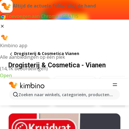
Altijd de actuele folders bij de hand
Toevoegen aan Chrome - GRATIS
Kimbino app
Drogisterij & Cosmetica Vianen
Alle aanbiedingen op één plek
Drogisterij & Cosmetica - Vianen
(14,1K beoordelingen)
Open
Zoeken naar winkels, categorieën, producten...
Kruidvat
Etos
Aanbiedingen