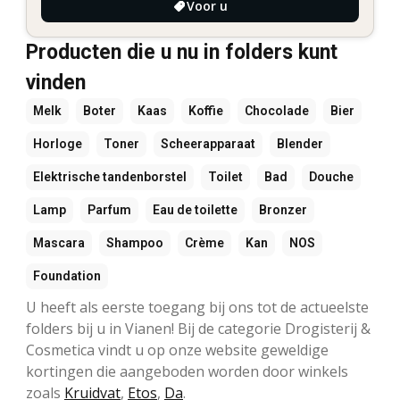
Voor u
Producten die u nu in folders kunt
vinden
Melk
Boter
Kaas
Koffie
Chocolade
Bier
Horloge
Toner
Scheerapparaat
Blender
Elektrische tandenborstel
Toilet
Bad
Douche
Lamp
Parfum
Eau de toilette
Bronzer
Mascara
Shampoo
Crème
Kan
NOS
Foundation
U heeft als eerste toegang bij ons tot de actueelste
folders bij u in Vianen! Bij de categorie Drogisterij &
Cosmetica vindt u op onze website geweldige
kortingen die aangeboden worden door winkels
zoals
Kruidvat
,
Etos
,
Da
.