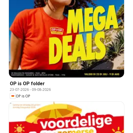
OP is OP folder
23-07-2026
-
09-08-2026
OP is OP