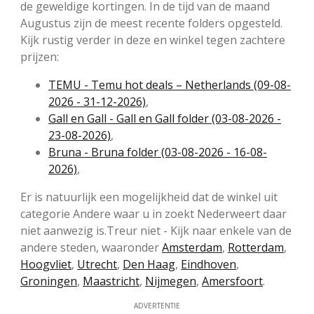
de geweldige kortingen. In de tijd van de maand
Augustus zijn de meest recente folders opgesteld.
Kijk rustig verder in deze en winkel tegen zachtere
prijzen:
TEMU - Temu hot deals – Netherlands (09-08-
2026 - 31-12-2026)
,
Gall en Gall - Gall en Gall folder (03-08-2026 -
23-08-2026)
,
Bruna - Bruna folder (03-08-2026 - 16-08-
2026)
,
Er is natuurlijk een mogelijkheid dat de winkel uit
categorie Andere waar u in zoekt Nederweert daar
niet aanwezig is.Treur niet - Kijk naar enkele van de
andere steden, waaronder
Amsterdam
,
Rotterdam
,
Hoogvliet
,
Utrecht
,
Den Haag
,
Eindhoven
,
Groningen
,
Maastricht
,
Nijmegen
,
Amersfoort
.
ADVERTENTIE