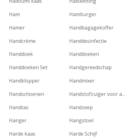
Halloumi kaas
Halsketting
Ham
Hamburger
Hamer
Handbagagekoffer
Handcrème
Handdesinfectie
Handdoek
Handdoeken
Handdoeken Set
Handgereedschap
Handklopper
Handmixer
Handschoenen
Handstofzuiger voor auto
Handtas
Handzeep
Hanger
Hangstoel
Harde kaas
Harde Schijf