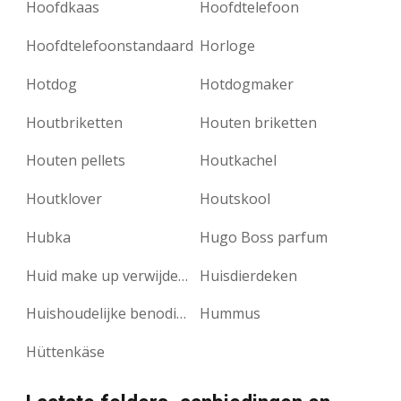
Hoofdkaas
Hoofdtelefoon
Hoofdtelefoonstandaard
Horloge
Hotdog
Hotdogmaker
Houtbriketten
Houten briketten
Houten pellets
Houtkachel
Houtklover
Houtskool
Hubka
Hugo Boss parfum
Huid make up verwijderaar
Huisdierdeken
Huishoudelijke benodigdheden
Hummus
Hüttenkäse