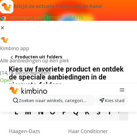
Altijd de actuele folders bij de hand
Toevoegen aan Chrome - GRATIS
Kimbino app
Producten uit folders
Alle aanbiedingen op één plek
Kies uw favoriete product en ontdek
(14,1K beoordelingen)
de speciale aanbiedingen in de
Open
nieuwste folders
3
5
7
9
A
B
C
D
E
F
G
Zoeken naar winkels, categorieën, producten...
Kies stad
L
M
N
O
P
Q
R
S
T
U
V
Häagen-Dazs
Haar Conditioner