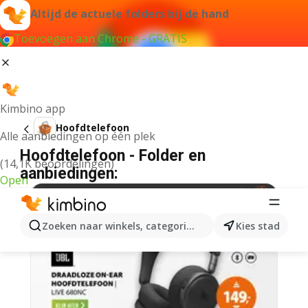
Altijd de actuele folders bij de hand
Toevoegen aan Chrome - GRATIS
Kimbino app
Hoofdtelefoon
Alle aanbiedingen op één plek
Hoofdtelefoon - Folder en
(14,1K beoordelingen)
aanbiedingen:
Open
Zoeken naar winkels, categorieën, producten...
Kies stad