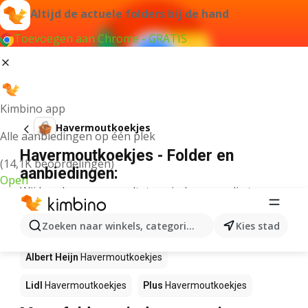
Altijd de actuele folders bij de hand
Toevoegen aan Chrome - GRATIS
Kimbino app
Havermoutkoekjes
Alle aanbiedingen op één plek
Havermoutkoekjes - Folder en
(14,1K beoordelingen)
aanbiedingen:
Open
Wij konden geen resultaten vinden voor die term.
Havermoutkoekjes in actie – Waar te
Zoeken naar winkels, categorieën, producten...
Kies stad
koop?
Albert Heijn
Havermoutkoekjes
Lidl
Havermoutkoekjes
Plus
Havermoutkoekjes