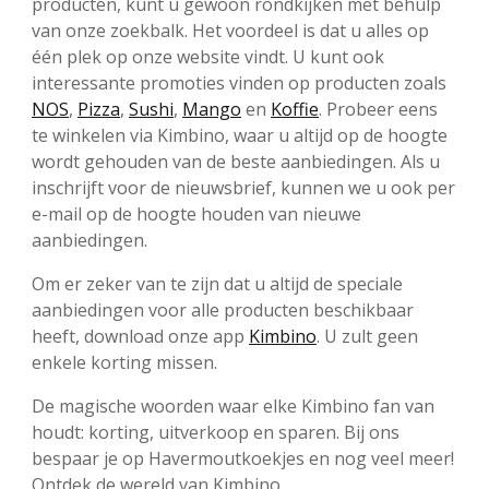
producten, kunt u gewoon rondkijken met behulp
van onze zoekbalk. Het voordeel is dat u alles op
één plek op onze website vindt. U kunt ook
interessante promoties vinden op producten zoals
NOS
,
Pizza
,
Sushi
,
Mango
en
Koffie
. Probeer eens
te winkelen via Kimbino, waar u altijd op de hoogte
wordt gehouden van de beste aanbiedingen. Als u
inschrijft voor de nieuwsbrief, kunnen we u ook per
e-mail op de hoogte houden van nieuwe
aanbiedingen.
Om er zeker van te zijn dat u altijd de speciale
aanbiedingen voor alle producten beschikbaar
heeft, download onze app
Kimbino
. U zult geen
enkele korting missen.
De magische woorden waar elke Kimbino fan van
houdt: korting, uitverkoop en sparen. Bij ons
bespaar je op Havermoutkoekjes en nog veel meer!
Ontdek de wereld van Kimbino.