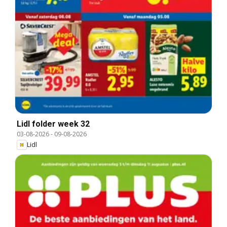
Lidl folder week 32
03-08-2026
-
09-08-2026
Lidl