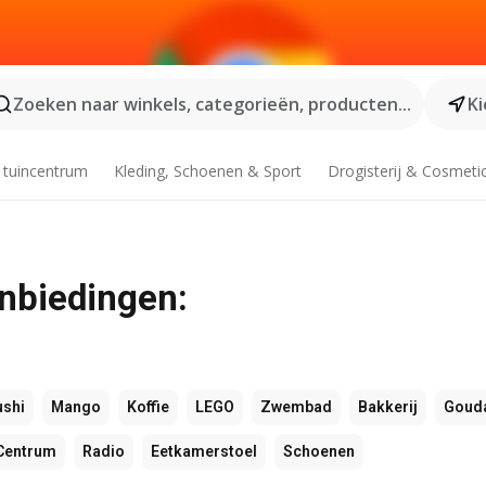
Zoeken naar winkels, categorieën, producten...
Ki
 tuincentrum
Kleding, Schoenen & Sport
Drogisterij & Cosmeti
anbiedingen:
ushi
Mango
Koffie
LEGO
Zwembad
Bakkerij
Goud
Centrum
Radio
Eetkamerstoel
Schoenen