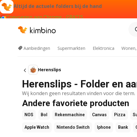
Altijd de actuele folders bij de hand
Toevoegen aan Chrome - GRATIS
Aanbiedingen
Supermarkten
Elektronica
Wonen,
Herenslips
Herenslips - Folder en a
Wij konden geen resultaten vinden voor die term.
Andere favoriete producten
NOS
Bol
Rekenmachine
Canvas
Pizza
S
Apple Watch
Nintendo Switch
Iphone
Bank