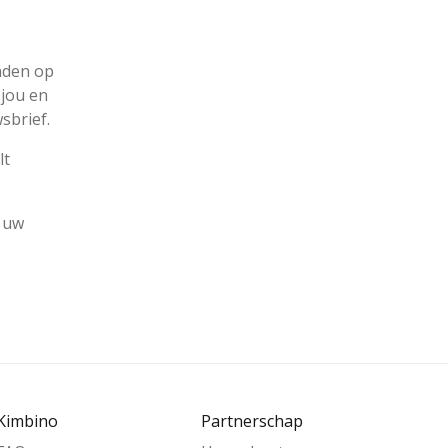
inden op
 jou en
sbrief.
lt
, uw
Kimbino
Partnerschap