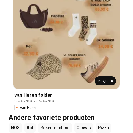
Pagina
4
van Haren folder
10-07-2026
-
07-08-2026
van Haren
Andere favoriete producten
NOS
Bol
Rekenmachine
Canvas
Pizza