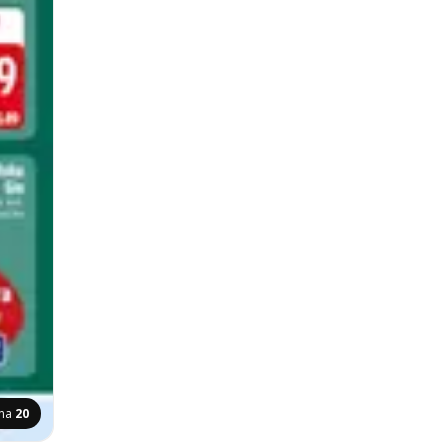
ina
20