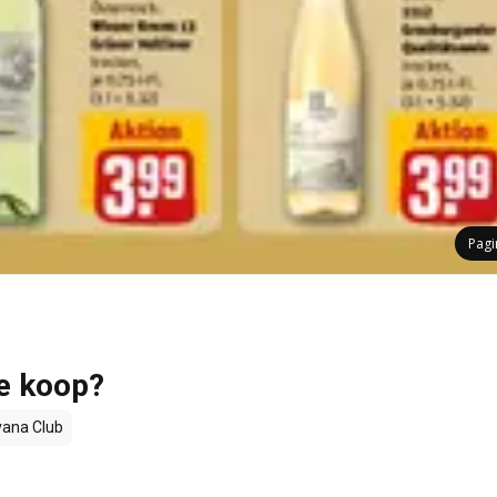
Pag
te koop?
ana Club