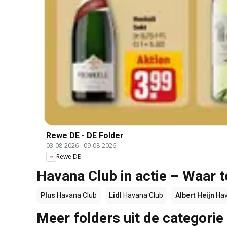
Rewe DE - DE Folder
03-08-2026
-
09-08-2026
Rewe DE
Havana Club in actie – Waar 
Plus
Havana Club
Lidl
Havana Club
Albert Heijn
Hav
Meer folders uit de categorie