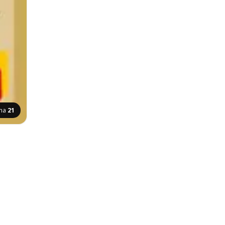
ina
21