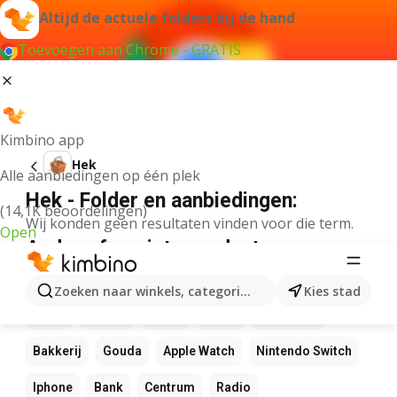
Altijd de actuele folders bij de hand
Toevoegen aan Chrome - GRATIS
Kimbino app
Hek
Alle aanbiedingen op één plek
Hek - Folder en aanbiedingen:
(14,1K beoordelingen)
Wij konden geen resultaten vinden voor die term.
Open
Andere favoriete producten
NOS
Bol
Rekenmachine
Canvas
Pizza
Zoeken naar winkels, categorieën, producten...
Kies stad
Sushi
Mango
Koffie
LEGO
Zwembad
Bakkerij
Gouda
Apple Watch
Nintendo Switch
Iphone
Bank
Centrum
Radio