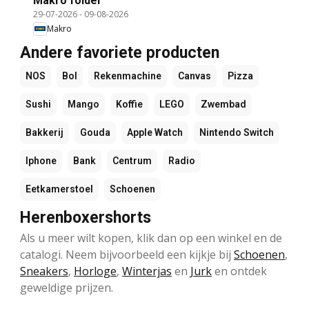
Makro folder
29-07-2026
-
09-08-2026
Makro
Andere favoriete producten
NOS
Bol
Rekenmachine
Canvas
Pizza
Sushi
Mango
Koffie
LEGO
Zwembad
Bakkerij
Gouda
Apple Watch
Nintendo Switch
Iphone
Bank
Centrum
Radio
Eetkamerstoel
Schoenen
Herenboxershorts
Als u meer wilt kopen, klik dan op een winkel en de
catalogi. Neem bijvoorbeeld een kijkje bij
Schoenen
,
Sneakers
,
Horloge
,
Winterjas
en
Jurk
en ontdek
geweldige prijzen.