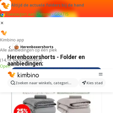
Altijd de actuele folders bij de hand
Toevoegen aan Chrome - GRATIS
Kimbino app
Herenboxershorts
Alle aanbiedingen op één plek
Herenboxershorts - Folder en
(14,1K beoordelingen)
aanbiedingen:
Open
Zoeken naar winkels, categorieën, producten...
Kies stad