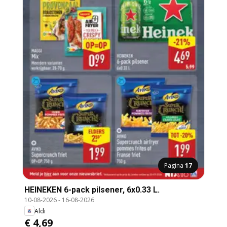
Pagina
17
HEINEKEN 6-pack pilsener, 6x0.33 L.
10-08-2026
-
16-08-2026
Aldi
€ 4,69