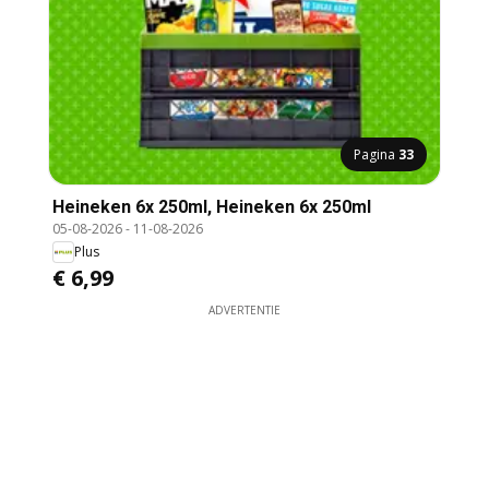
Pagina
33
Heineken 6x 250ml, Heineken 6x 250ml
05-08-2026
-
11-08-2026
Plus
€ 6,99
ADVERTENTIE