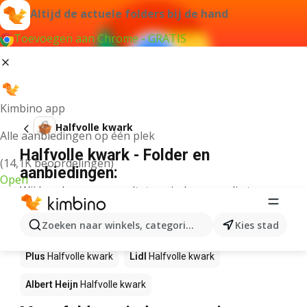
Altijd de actuele folders bij de hand
Toevoegen aan Chrome - GRATIS
Kimbino app
Halfvolle kwark
Alle aanbiedingen op één plek
Halfvolle kwark - Folder en
(14,1K beoordelingen)
aanbiedingen:
Open
Wij konden geen resultaten vinden voor die term.
Halfvolle kwark in actie – Waar te
Zoeken naar winkels, categorieën, producten...
Kies stad
koop?
Plus
Halfvolle kwark
Lidl
Halfvolle kwark
Albert Heijn
Halfvolle kwark