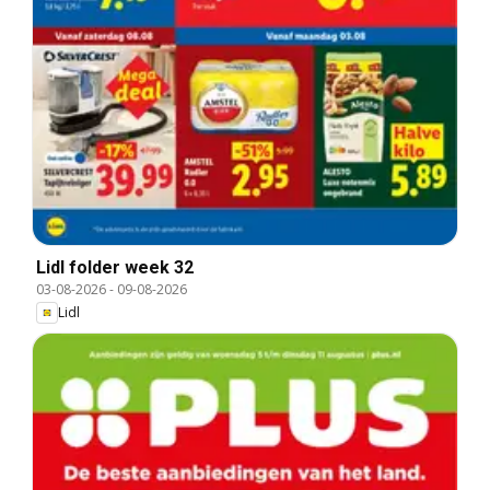
Lidl folder week 32
03-08-2026
-
09-08-2026
Lidl