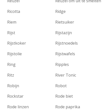
Reuzel
Reuzel om uit te smelten
Ricotta
Ridge
Riem
Rietsuiker
Rijst
Rijstazijn
Rijstkoker
Rijstnoedels
Rijstolie
Rijstwafels
Ring
Ripples
Ritz
River Tonic
Robijn
Robot
Rockstar
Rode biet
Rode linzen
Rode paprika