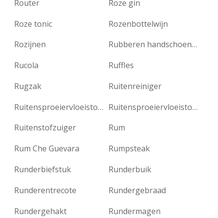
Router
Roze gin
Roze tonic
Rozenbottelwijn
Rozijnen
Rubberen handschoenen
Rucola
Ruffles
Rugzak
Ruitenreiniger
Ruitensproeiervloeistof antivries
Ruitensproeiervloeistof winter
Ruitenstofzuiger
Rum
Rum Che Guevara
Rumpsteak
Runderbiefstuk
Runderbuik
Runderentrecote
Rundergebraad
Rundergehakt
Rundermagen