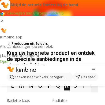
Altijd de actuele folders bij de hand
Toevoegen aan Chrome - GRATIS
Kimbino app
Producten uit folders
Alle aanbiedingen op één plek
Kies uw favoriete product en ontdek
(14,1K beoordelingen)
de speciale aanbiedingen in de
Open
nieuwste folders
3
5
7
9
A
B
C
D
E
F
G
Zoeken naar winkels, categorieën, producten...
Kies stad
L
M
N
O
P
Q
R
S
T
U
V
Raclette kaas
Radiator