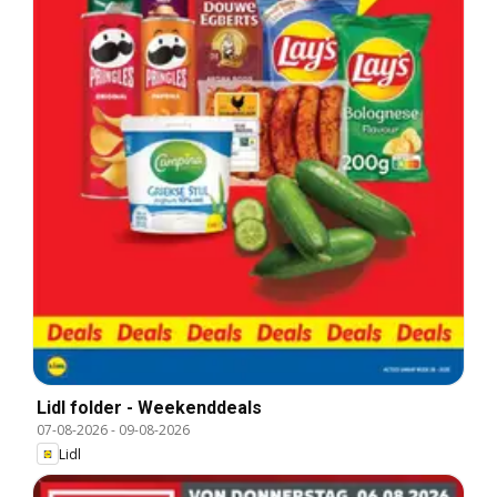
Lidl folder - Weekenddeals
07-08-2026
-
09-08-2026
Lidl