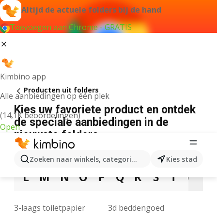
Altijd de actuele folders bij de hand
Toevoegen aan Chrome - GRATIS
Kimbino app
Producten uit folders
Alle aanbiedingen op één plek
Kies uw favoriete product en ontdek
(14,1K beoordelingen)
de speciale aanbiedingen in de
Open
nieuwste folders
3
5
7
9
A
B
C
D
E
F
G
Zoeken naar winkels, categorieën, producten...
Kies stad
L
M
N
O
P
Q
R
S
T
U
V
3-laags toiletpapier
3d beddengoed