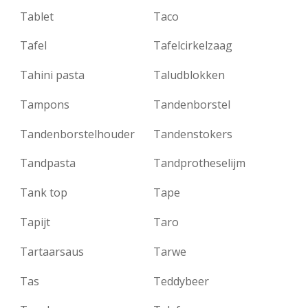
Tablet
Taco
Tafel
Tafelcirkelzaag
Tahini pasta
Taludblokken
Tampons
Tandenborstel
Tandenborstelhouder
Tandenstokers
Tandpasta
Tandprotheselijm
Tank top
Tape
Tapijt
Taro
Tartaarsaus
Tarwe
Tas
Teddybeer