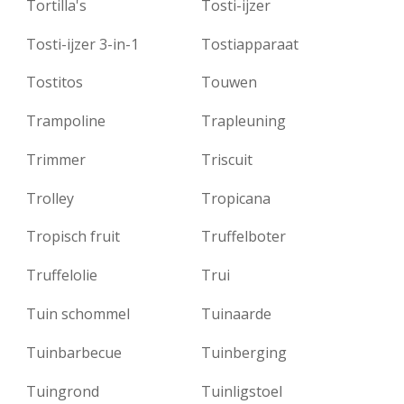
Tortilla's
Tosti-ijzer
Tosti-ijzer 3-in-1
Tostiapparaat
Tostitos
Touwen
Trampoline
Trapleuning
Trimmer
Triscuit
Trolley
Tropicana
Tropisch fruit
Truffelboter
Truffelolie
Trui
Tuin schommel
Tuinaarde
Tuinbarbecue
Tuinberging
Tuingrond
Tuinligstoel