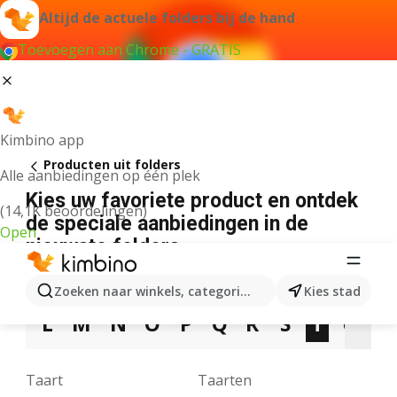
Altijd de actuele folders bij de hand
Toevoegen aan Chrome - GRATIS
Kimbino app
Producten uit folders
Alle aanbiedingen op één plek
Kies uw favoriete product en ontdek
(14,1K beoordelingen)
de speciale aanbiedingen in de
Open
nieuwste folders
3
5
7
9
A
B
C
D
E
F
G
Zoeken naar winkels, categorieën, producten...
Kies stad
L
M
N
O
P
Q
R
S
T
U
V
Taart
Taarten