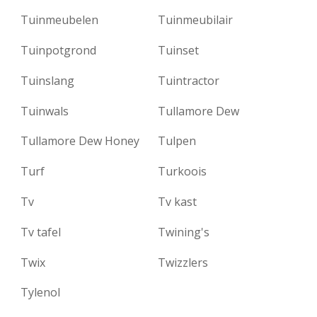
Tuinmeubelen
Tuinmeubilair
Tuinpotgrond
Tuinset
Tuinslang
Tuintractor
Tuinwals
Tullamore Dew
Tullamore Dew Honey
Tulpen
Turf
Turkoois
Tv
Tv kast
Tv tafel
Twining's
Twix
Twizzlers
Tylenol