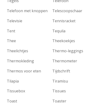
Tegels
Telefoon
Telefoon met knoppen
Telescoopschaar
Televisie
Tennisracket
Tent
Tequila
Thee
Theekoekjes
Theelichtjes
Thermo-leggings
Thermokleding
Thermometer
Thermos voor eten
Tijdschrift
Tilapia
Tiramisu
Tissuebox
Tissues
Toast
Toaster