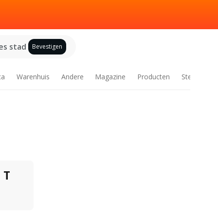
es stad
Bevestigen
ca
Warenhuis
Andere
Magazine
Producten
Steden
T