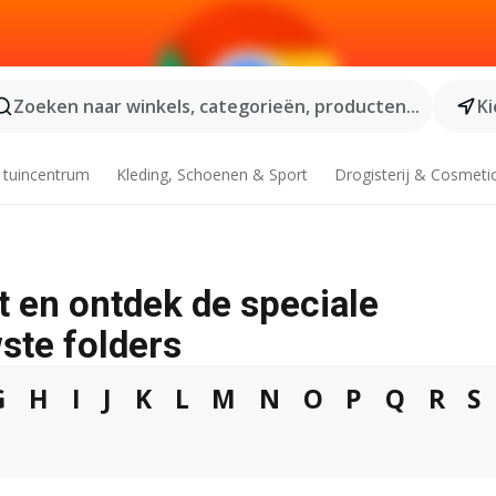
Zoeken naar winkels, categorieën, producten...
Ki
 tuincentrum
Kleding, Schoenen & Sport
Drogisterij & Cosmeti
t en ontdek de speciale
ste folders
G
H
I
J
K
L
M
N
O
P
Q
R
S