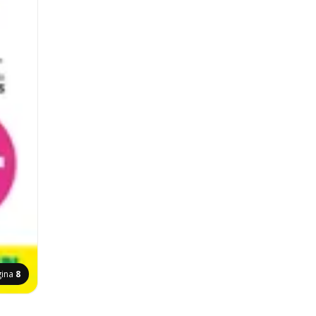
gina
8