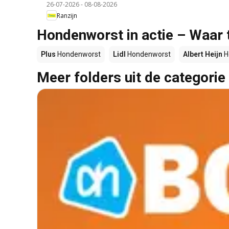
26-07-2026
-
08-08-2026
Ranzijn
Hondenworst in actie – Waar 
Plus
Hondenworst
Lidl
Hondenworst
Albert Heijn
H
Meer folders uit de categorie