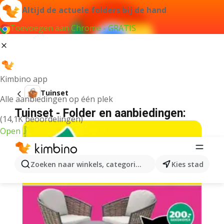
Altijd de actuele folders bij de hand
Toevoegen aan Chrome - GRATIS
Kimbino app
Tuinset
Alle aanbiedingen op één plek
Tuinset - Folder en aanbiedingen:
(14,1K beoordelingen)
Open
Zoeken naar winkels, categorieën, producten...
Kies stad