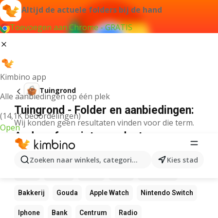
Altijd de actuele folders bij de hand
Toevoegen aan Chrome - GRATIS
Kimbino app
Tuingrond
Alle aanbiedingen op één plek
Tuingrond - Folder en aanbiedingen:
(14,1K beoordelingen)
Wij konden geen resultaten vinden voor die term.
Open
Andere favoriete producten
NOS
Bol
Rekenmachine
Canvas
Pizza
Zoeken naar winkels, categorieën, producten...
Kies stad
Sushi
Mango
Koffie
LEGO
Zwembad
Bakkerij
Gouda
Apple Watch
Nintendo Switch
Iphone
Bank
Centrum
Radio