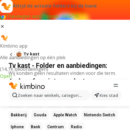
Altijd de actuele folders bij de hand
Toevoegen aan Chrome - GRATIS
Kimbino app
Tv kast
Alle aanbiedingen op één plek
Tv kast - Folder en aanbiedingen:
(14,1K beoordelingen)
Wij konden geen resultaten vinden voor die term.
Open
Andere favoriete producten
NOS
Bol
Rekenmachine
Canvas
Pizza
Zoeken naar winkels, categorieën, producten...
Kies stad
Sushi
Mango
Koffie
LEGO
Zwembad
Bakkerij
Gouda
Apple Watch
Nintendo Switch
Iphone
Bank
Centrum
Radio