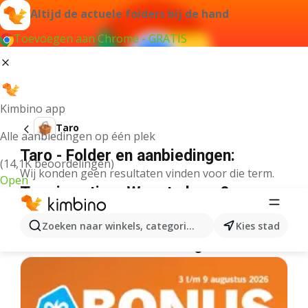
Altijd de actuele folders bij de hand
Toevoegen aan Chrome - GRATIS
Kimbino app
Taro
Alle aanbiedingen op één plek
Taro - Folder en aanbiedingen:
(14,1K beoordelingen)
Wij konden geen resultaten vinden voor die term.
Open
Taro in actie – Waar te koop?
Plus
Taro
Lidl
Taro
Albert Heijn
Taro
Zoeken naar winkels, categorieën, producten...
Kies stad
Meer folders uit de categorie