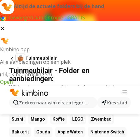
Altijd de actuele folders bij de hand
Toevoegen aan Chrome - GRATIS
Kimbino app
Tuinmeubilair
Alle aanbiedingen op één plek
Tuinmeubilair - Folder en
(14,1K beoordelingen)
aanbiedingen:
Open
Wij konden geen resultaten vinden voor die term.
Andere favoriete producten
Zoeken naar winkels, categorieën, producten...
Kies stad
NOS
Bol
Rekenmachine
Canvas
Pizza
Sushi
Mango
Koffie
LEGO
Zwembad
Bakkerij
Gouda
Apple Watch
Nintendo Switch