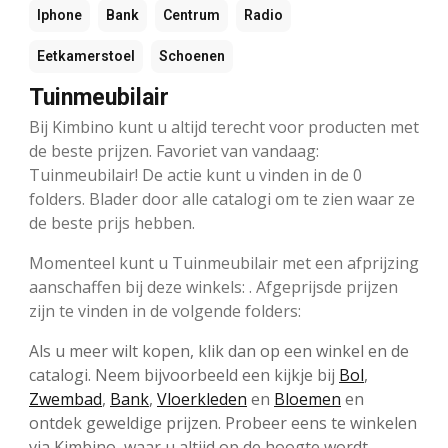
Iphone
Bank
Centrum
Radio
Eetkamerstoel
Schoenen
Tuinmeubilair
Bij Kimbino kunt u altijd terecht voor producten met
de beste prijzen. Favoriet van vandaag:
Tuinmeubilair! De actie kunt u vinden in de 0
folders. Blader door alle catalogi om te zien waar ze
de beste prijs hebben.
Momenteel kunt u Tuinmeubilair met een afprijzing
aanschaffen bij deze winkels: . Afgeprijsde prijzen
zijn te vinden in de volgende folders:
Als u meer wilt kopen, klik dan op een winkel en de
catalogi. Neem bijvoorbeeld een kijkje bij
Bol
,
Zwembad
,
Bank
,
Vloerkleden
en
Bloemen
en
ontdek geweldige prijzen. Probeer eens te winkelen
via Kimbino, waar u altijd op de hoogte wordt