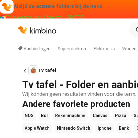
Altijd de actuele folders bij de hand
Toevoegen aan Chrome - GRATIS
Aanbiedingen
Supermarkten
Elektronica
Wonen,
Tv tafel
Tv tafel - Folder en aanb
Wij konden geen resultaten vinden voor die term.
Andere favoriete producten
NOS
Bol
Rekenmachine
Canvas
Pizza
S
Apple Watch
Nintendo Switch
Iphone
Bank