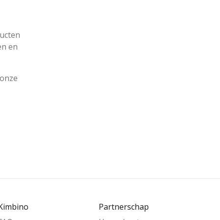
ducten
en en
 onze
Kimbino
Partnerschap