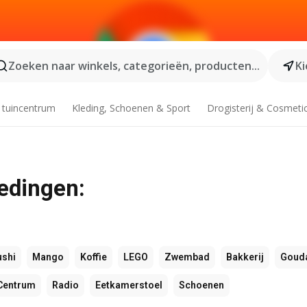
Zoeken naar winkels, categorieën, producten...
Ki
 tuincentrum
Kleding, Schoenen & Sport
Drogisterij & Cosmeti
iedingen:
ushi
Mango
Koffie
LEGO
Zwembad
Bakkerij
Goud
Centrum
Radio
Eetkamerstoel
Schoenen