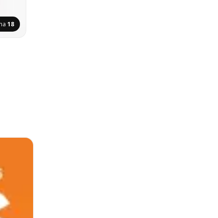
ina
18