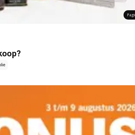
Pag
 koop?
lie