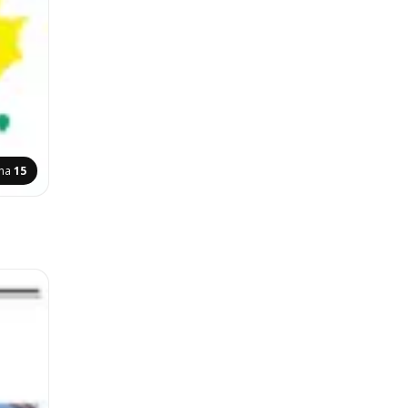
ina
15