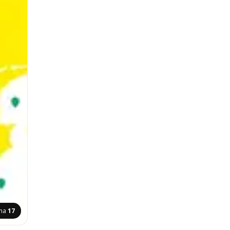
ina
17