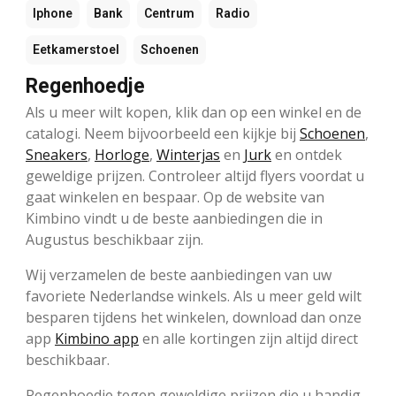
Iphone
Bank
Centrum
Radio
Eetkamerstoel
Schoenen
Regenhoedje
Als u meer wilt kopen, klik dan op een winkel en de
catalogi. Neem bijvoorbeeld een kijkje bij
Schoenen
,
Sneakers
,
Horloge
,
Winterjas
en
Jurk
en ontdek
geweldige prijzen. Controleer altijd flyers voordat u
gaat winkelen en bespaar. Op de website van
Kimbino vindt u de beste aanbiedingen die in
Augustus beschikbaar zijn.
Wij verzamelen de beste aanbiedingen van uw
favoriete Nederlandse winkels. Als u meer geld wilt
besparen tijdens het winkelen, download dan onze
app
Kimbino app
en alle kortingen zijn altijd direct
beschikbaar.
Regenhoedje tegen geweldige prijzen die u handig