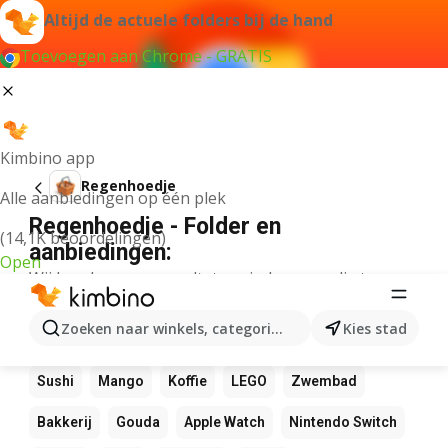
Altijd de actuele folders bij de hand
Toevoegen aan Chrome - GRATIS
Kimbino app
Regenhoedje
Alle aanbiedingen op één plek
Regenhoedje - Folder en
(14,1K beoordelingen)
aanbiedingen:
Open
Wij konden geen resultaten vinden voor die term.
Andere favoriete producten
Zoeken naar winkels, categorieën, producten...
Kies stad
NOS
Bol
Rekenmachine
Canvas
Pizza
Sushi
Mango
Koffie
LEGO
Zwembad
Bakkerij
Gouda
Apple Watch
Nintendo Switch