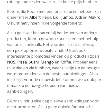
catalogi om te zien waar ze de beste prijs hebben.
Ketens die Room met een prijsreductie hebben, zijn
onder meer
Albert Heijn
,
Lidl
,
Jumbo
,
Aldi
en
Makro
.
U kunt het vinden in de volgende folders:
Als u geld wilt besparen bij het kopen van andere
producten, kunt u gewoon rondkijken met behulp
van onze zoekbalk. Het voordeel is dat u alles op
één plek op onze website vindt. U kunt ook
interessante promoties vinden op producten zoals
NOS
,
Pizza
,
Sushi
,
Mango
en
Koffie
. Probeer eens
te winkelen via Kimbino, waar u altijd op de hoogte
wordt gehouden van de beste aanbiedingen. Als u
inschrijft voor de nieuwsbrief, kunnen we u ook per
e-mail op de hoogte houden van nieuwe
aanbiedingen.
Bij ons vindt u elke dag nieuwe aanbiedingen voor
meer producten. Als u geen enkele fantastische