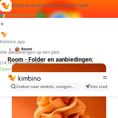
Altijd de actuele folders bij de hand
Toevoegen aan Chrome - GRATIS
Kimbino app
Room
Alle aanbiedingen op één plek
Room - Folder en aanbiedingen:
(14,1K beoordelingen)
Open
Zoeken naar winkels, categorieën, producten...
Kies stad