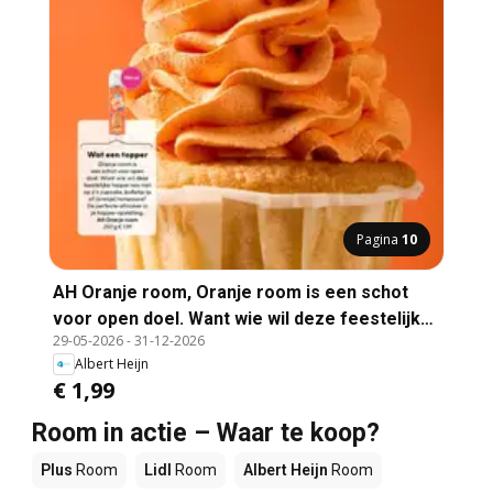
Pagina
10
AH Oranje room, Oranje room is een schot
voor open doel. Want wie wil deze feestelijke
29-05-2026
-
31-12-2026
topper nou niet op z'n cupcake, bolletje ijs of
Albert Heijn
(oranje) tompouce? De perfecte afmaker in je
€ 1,99
hapjes-opstelling.
Room in actie – Waar te koop?
Plus
Room
Lidl
Room
Albert Heijn
Room