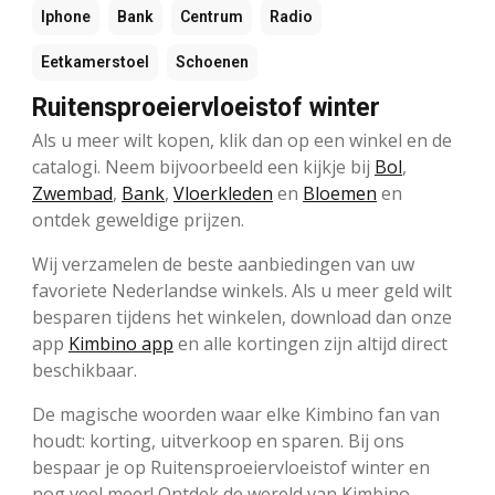
Iphone
Bank
Centrum
Radio
Eetkamerstoel
Schoenen
Ruitensproeiervloeistof winter
Als u meer wilt kopen, klik dan op een winkel en de
catalogi. Neem bijvoorbeeld een kijkje bij
Bol
,
Zwembad
,
Bank
,
Vloerkleden
en
Bloemen
en
ontdek geweldige prijzen.
Wij verzamelen de beste aanbiedingen van uw
favoriete Nederlandse winkels. Als u meer geld wilt
besparen tijdens het winkelen, download dan onze
app
Kimbino app
en alle kortingen zijn altijd direct
beschikbaar.
De magische woorden waar elke Kimbino fan van
houdt: korting, uitverkoop en sparen. Bij ons
bespaar je op Ruitensproeiervloeistof winter en
nog veel meer! Ontdek de wereld van Kimbino.