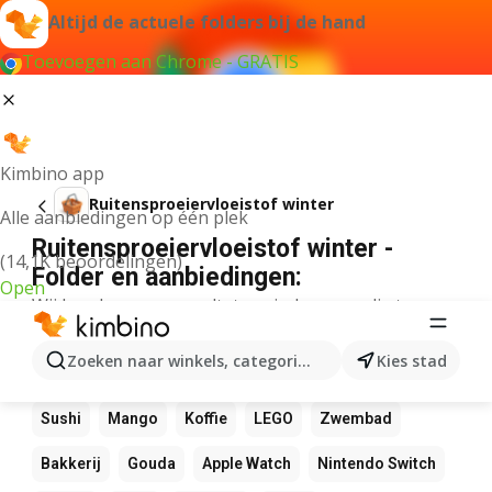
Altijd de actuele folders bij de hand
Toevoegen aan Chrome - GRATIS
Kimbino app
Ruitensproeiervloeistof winter
Alle aanbiedingen op één plek
Ruitensproeiervloeistof winter -
(14,1K beoordelingen)
Folder en aanbiedingen:
Open
Wij konden geen resultaten vinden voor die term.
Andere favoriete producten
Zoeken naar winkels, categorieën, producten...
Kies stad
NOS
Bol
Rekenmachine
Canvas
Pizza
Sushi
Mango
Koffie
LEGO
Zwembad
Bakkerij
Gouda
Apple Watch
Nintendo Switch