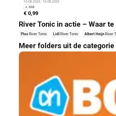
10-08-2026
-
16-08-2026
Aldi
€ 0,99
River Tonic in actie – Waar t
Plus
River Tonic
Lidl
River Tonic
Albert Heijn
River 
Meer folders uit de categorie