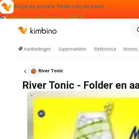
Altijd de actuele folders bij de hand
Toevoegen aan Chrome - GRATIS
Aanbiedingen
Supermarkten
Elektronica
Wonen,
River Tonic
River Tonic - Folder en a