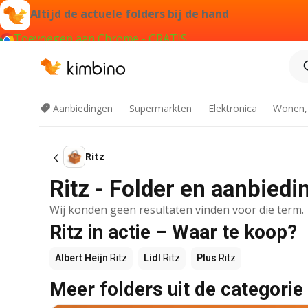
Altijd de actuele folders bij de hand
Toevoegen aan Chrome - GRATIS
Aanbiedingen
Supermarkten
Elektronica
Wonen,
Ritz
Ritz - Folder en aanbiedi
Wij konden geen resultaten vinden voor die term.
Ritz in actie – Waar te koop?
Albert Heijn
Ritz
Lidl
Ritz
Plus
Ritz
Meer folders uit de categorie