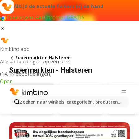
Altijd de actuele folders bij de hand
Toevoegen aan Chrome - GRATIS
Kimbino app
Supermarkten Halsteren
Alle aanbiedingen op één plek
Supermarkten - Halsteren
(14,1K beoordelingen)
Open
Zoeken naar winkels, categorieën, producten...
Albert Heijn
Lidl
Aanbiedingen