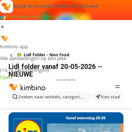
Altijd de actuele folders bij de hand
Toevoegen aan Chrome - GRATIS
Kimbino app
Lidl folder - Non food
Alle aanbiedingen op één plek
Lidl folder vanaf 20-05-2026 --
(14,1K beoordelingen)
NIEUWE
Open
ADVERTENTIE
Zoeken naar winkels, categorieën, producten...
Kies stad