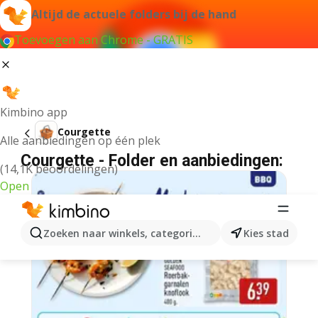
Altijd de actuele folders bij de hand
Toevoegen aan Chrome - GRATIS
Kimbino app
Courgette
Alle aanbiedingen op één plek
Courgette - Folder en aanbiedingen:
(14,1K beoordelingen)
Open
Zoeken naar winkels, categorieën, producten...
Kies stad